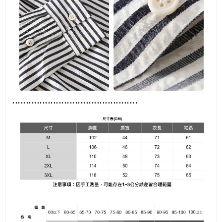
........................................
......