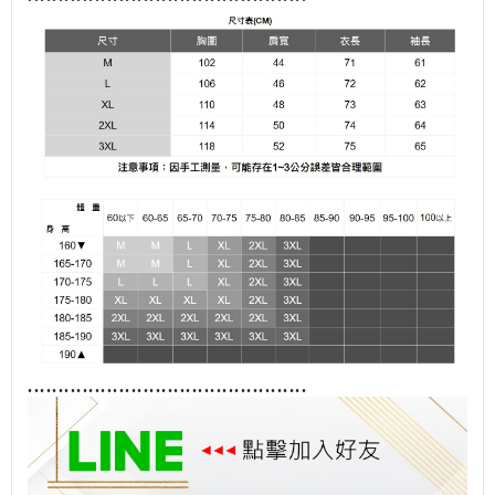
........................................
......