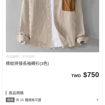
商品編號：
B788W6
條紋拼接長袖襯衫(3色)
$
750
TWD
商品規格
規格
共 15 種規格可選