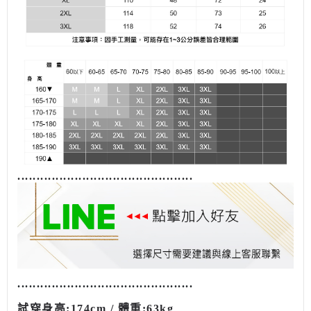
........................................
......
........................................
......
試穿
身高
:174cm /
體重
:63kg