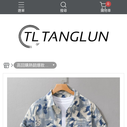
0
選單
搜尋
購物車
高回購熱銷爆款推
薦