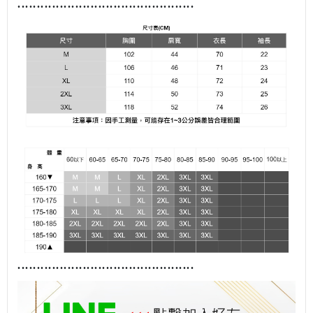
........................................
......
........................................
......