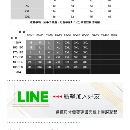
........................................
......
........................................
......