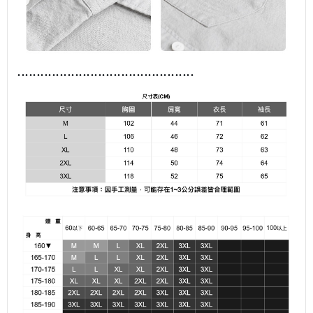
........................................
......