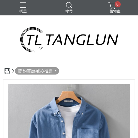
0
選單
搜尋
購物車
簡約質感襯衫推薦