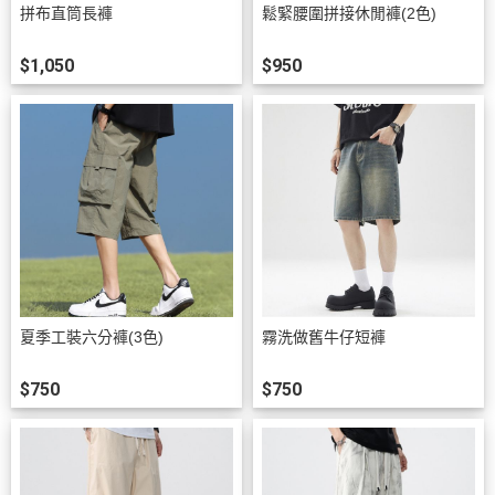
拼布直筒長褲
鬆緊腰圍拼接休閒褲(2色)
$1,050
$950
夏季工裝六分褲(3色)
霧洗做舊牛仔短褲
$750
$750