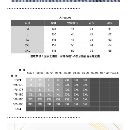
........................................
......
........................................
......