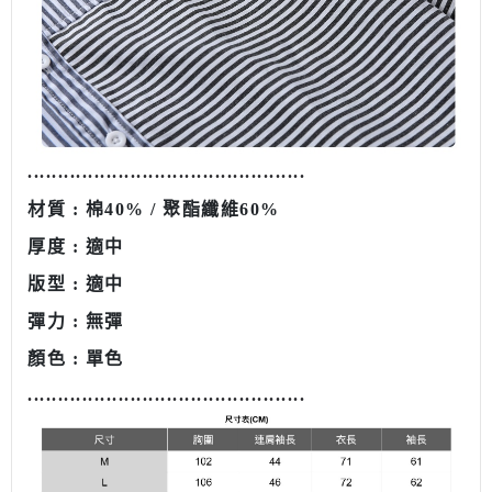
........................................
.....
.
材質 : 棉40% / 聚酯纖維60%
厚度 : 適中
版型 : 適中
彈力 : 無彈
顏色 : 單色
........................................
.....
.