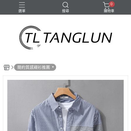
0
選單
搜尋
購物車
簡約質感襯衫推薦