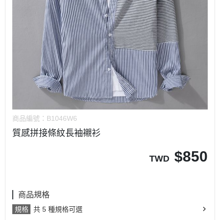
商品編號：
B1046W6
質感拼接條紋長袖襯衫
$
850
TWD
商品規格
規格
共 5 種規格可選