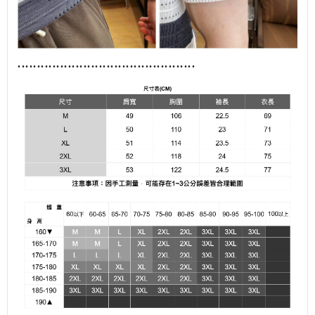
........................................
......