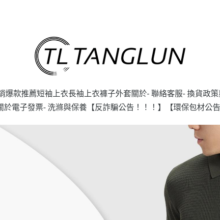
銷爆款推薦
短袖上衣
長袖上衣
褲子
外套
關於
- 聯絡客服
- 換貨政
 關於電子發票
- 洗滌與保養
【反詐騙公告！！！】
【環保包材公