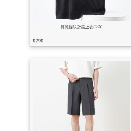
質感條紋針織上衣(6色)
$790