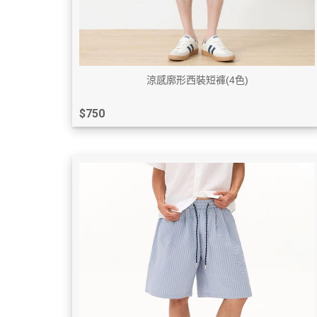
涼感廓形西裝短褲(4色)
$750