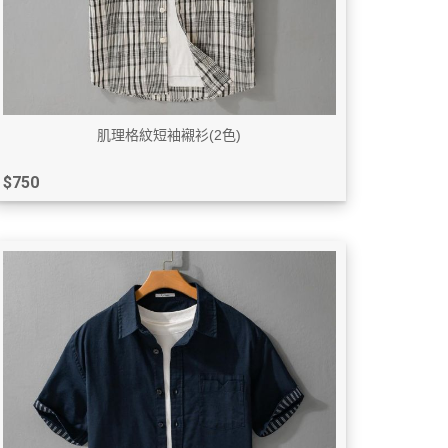
肌理格紋短袖襯衫(2色)
$750