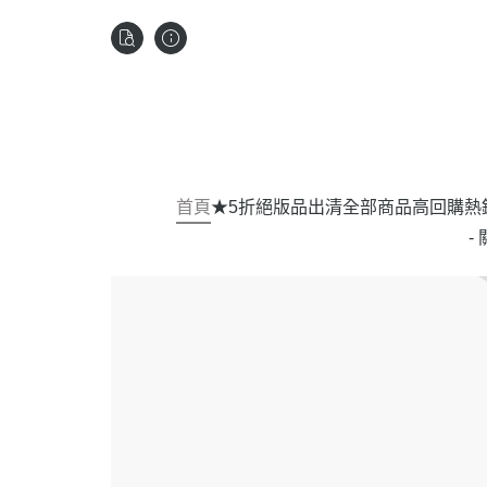
首頁
★5折絕版品出清
全部商品
高回購熱
-