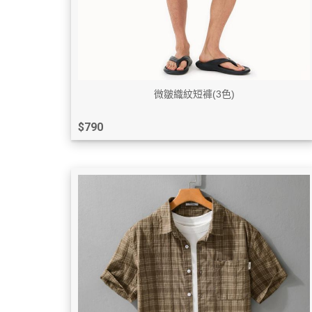
微皺織紋短褲(3色)
$790