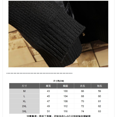
................................
........
.....
.