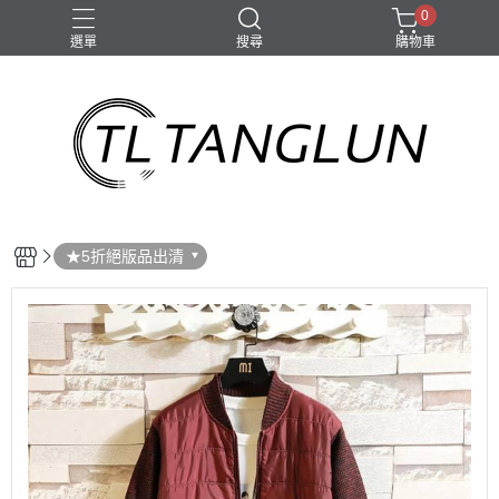
0
選單
搜尋
購物車
★5折絕版品出清