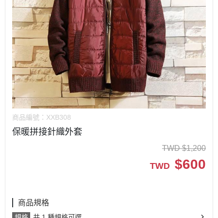
商品編號：
XXB308
保暖拼接針織外套
TWD
$
1,200
$
600
TWD
商品規格
規格
共 1 種規格可選