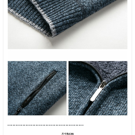
................................
........
......