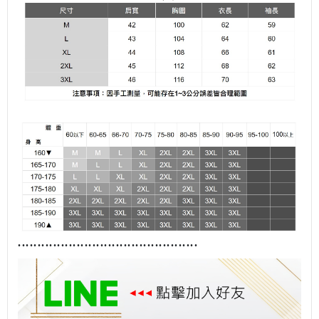
........................................
......